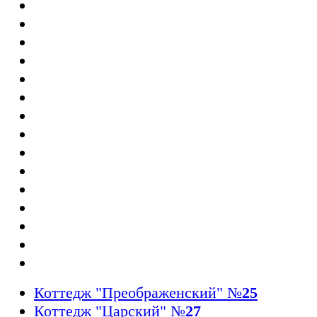
Коттедж "Преображенский"
№
25
Коттедж "Царский"
№
27