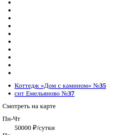
Коттедж «Дом с камином»
№
35
снт Емельяново
№
37
Смотреть на карте
Пн-Чт
50000
₽/сутки